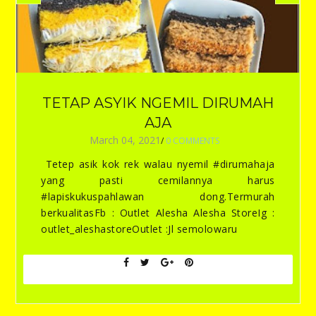
TETAP ASYIK NGEMIL DIRUMAH
AJA
March 04, 2021
/
0 COMMENTS
Tetep asik kok rek walau nyemil #dirumahaja
yang pasti cemilannya harus
#lapiskukuspahlawan dong.Termurah
berkualitasFb : Outlet Alesha Alesha StoreIg :
outlet_aleshastoreOutlet :Jl semolowaru