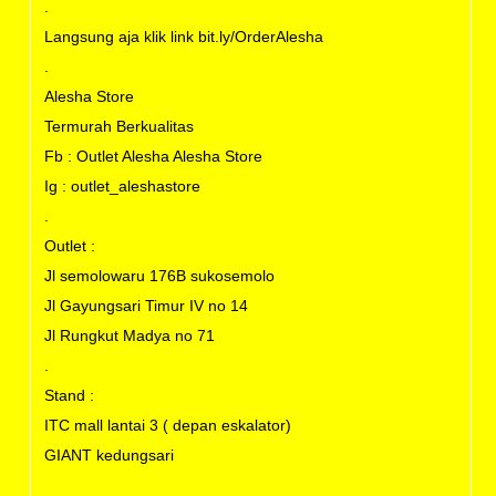
.
Langsung aja klik link bit.ly/OrderAlesha
.
Alesha Store
Termurah Berkualitas
Fb : Outlet Alesha Alesha Store
Ig : outlet_aleshastore
.
Outlet :
Jl semolowaru 176B sukosemolo
Jl Gayungsari Timur IV no 14
Jl Rungkut Madya no 71
.
Stand :
ITC mall lantai 3 ( depan eskalator)
GIANT kedungsari