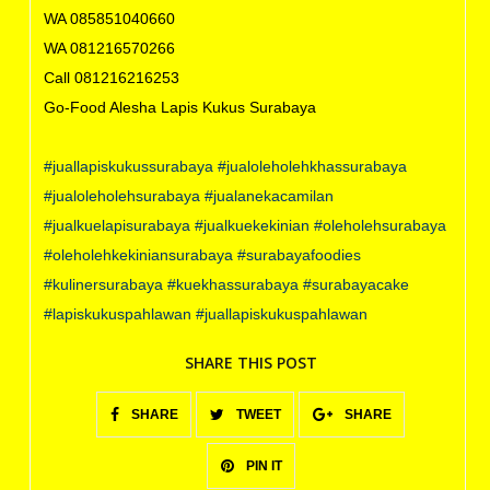
WA 085851040660
WA 081216570266
Call 081216216253
Go-Food Alesha Lapis Kukus Surabaya
#juallapiskukussurabaya
#jualoleholehkhassurabaya
#jualoleholehsurabaya
#jualanekacamilan
#jualkuelapisurabaya
#jualkuekekinian
#oleholehsurabaya
#oleholehkekiniansurabaya
#surabayafoodies
#kulinersurabaya
#kuekhassurabaya
#surabayacake
#lapiskukuspahlawan
#juallapiskukuspahlawan
SHARE THIS POST
SHARE
TWEET
SHARE
PIN IT