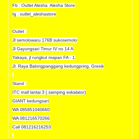
Fb : Outlet Alesha Alesha Store
Ig : outlet_aleshastore
Outlet :
Jl semolowaru 176B sukosemolo
Jl Gayungsari Timur IV no 14 A
Yakaya, jl rungkut mapan FA - 1
Jl. Raya Balongpanggang kedungpring, Gresik
.
Stand :
ITC mall lantai 3 ( samping eskalator)
GIANT kedungsari
WA 085851040660
WA 081216570266
Call 081216216253
.