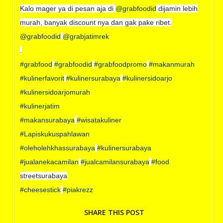
Kalo mager ya di pesan aja di
@grabfoodid
dijamin lebih
murah, banyak discount nya dan gak pake ribet.
@grabfoodid
@grabjatimrek
.
#grabfood
#grabfoodid
#grabfoodpromo
#makanmurah
#kulinerfavorit
#kulinersurabaya
#kulinersidoarjo
#kulinersidoarjomurah
#kulinerjatim
#makansurabaya
#wisatakuliner
#Lapiskukuspahlawan
#oleholehkhassurabaya
#kulinersurabaya
#jualanekacamilan
#jualcamilansurabaya
#food
streetsurabaya
#cheesestick
#piakrezz
SHARE THIS POST