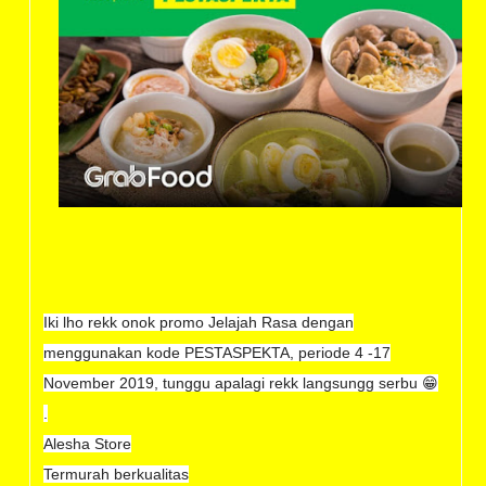
Iki lho rekk onok promo Jelajah Rasa dengan
menggunakan kode PESTASPEKTA, periode 4 -17
November 2019, tunggu apalagi rekk langsungg serbu 😁
.
Alesha Store
Termurah berkualitas