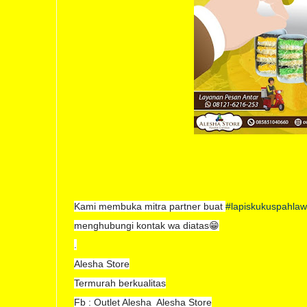
Kami membuka mitra partner buat
#lapiskukuspahla
menghubungi kontak wa diatas😁
.
Alesha Store
Termurah berkualitas
Fb : Outlet Alesha Alesha Store