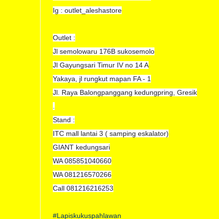
Ig : outlet_aleshastore
Outlet :
Jl semolowaru 176B sukosemolo
Jl Gayungsari Timur IV no 14 A
Yakaya, jl rungkut mapan FA - 1
Jl. Raya Balongpanggang kedungpring, Gresik
.
Stand :
ITC mall lantai 3 ( samping eskalator)
GIANT kedungsari
WA 085851040660
WA 081216570266
Call 081216216253
#Lapiskukuspahlawan