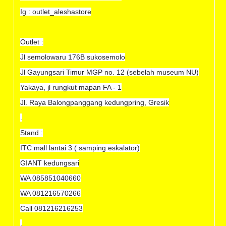
Ig : outlet_aleshastore
Outlet :
Jl semolowaru 176B sukosemolo
Jl Gayungsari Timur MGP no. 12 (sebelah museum NU)
Yakaya, jl rungkut mapan FA - 1
Jl. Raya Balongpanggang kedungpring, Gresik
.
Stand :
ITC mall lantai 3 ( samping eskalator)
GIANT kedungsari
WA 085851040660
WA 081216570266
Call 081216216253
.