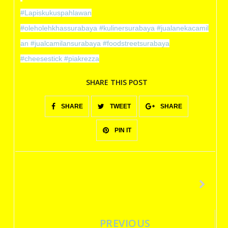
#Lapiskukuspahlawan
#oleholehkhassurabaya
#kulinersurabaya
#jualanekacamil
an
#jualcamilansurabaya
#foodstreetsurabaya
#cheesestick
#piakrezza
SHARE THIS POST
SHARE
TWEET
SHARE
PIN IT
PREVIOUS